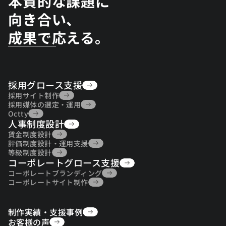
本質的な課題に
向き合い、
成果で応える。
採用グロース支援
採用グロース支援
採用サイト制作
採用サイト制作
採用媒体の選定・運用
採用媒体の選定・運用
Octty
人事制度設計
Octty
人事制度設計
賃金制度設計
賃金制度設計
評価制度設計・運用支援
評価制度設計・運用支援
等級制度設計
コーポレートグロース支援
等級制度設計
コーポレートグロース支援
コーポレートブランディング
コーポレートブランディング
コーポレートサイト制作
コーポレートサイト制作
制作実績・支援事例
制作実績・支援事例
お客様の声