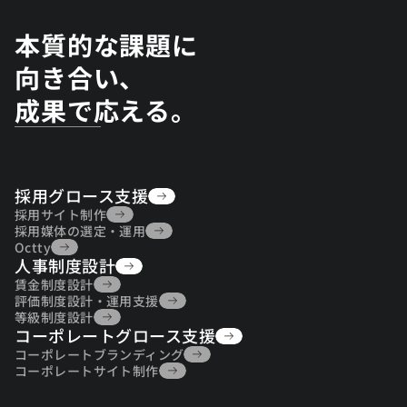
本質的な課題に
向き合い、
成果で応える。
採用グロース支援
採用グロース支援
採用サイト制作
採用サイト制作
採用媒体の選定・運用
採用媒体の選定・運用
Octty
人事制度設計
Octty
人事制度設計
賃金制度設計
賃金制度設計
評価制度設計・運用支援
評価制度設計・運用支援
等級制度設計
コーポレートグロース支援
等級制度設計
コーポレートグロース支援
コーポレートブランディング
コーポレートブランディング
コーポレートサイト制作
コーポレートサイト制作