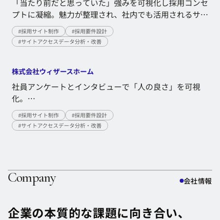
「当たり前だと思っていた」強みを可視化し採用コンセ
プトに凝縮。魅力が整理され、社内でも活用されるサイ
トへ。
「当たり前だと思っていた」強みを可視化し採用コンセ
#
採用サイト制作
#
採用要件設計
プトに凝縮。魅力が整理され、社内でも活用されるサイ
#
サイトアクセスデータ分析・改善
トへ。
株式会社ウィザースホーム
社員アンケートとインタビューで「人の良さ」を可視
化。
自社の魅力理解の深化を促進。
社員アンケートとインタビューで「人の良さ」を可視
#
採用サイト制作
#
採用要件設計
化。
#
サイトアクセスデータ分析・改善
自社の魅力理解の深化を促進。
Company
会社情報
企業の本質的な課題に向き合い、