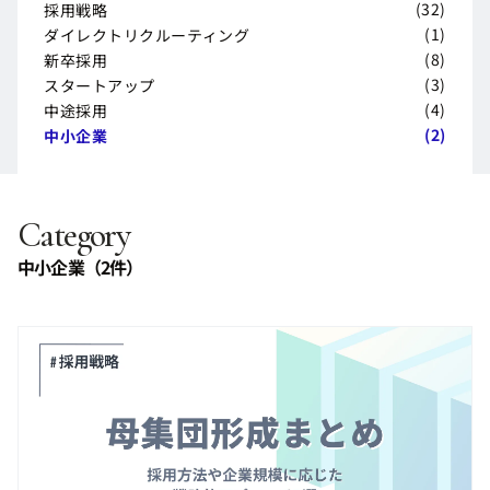
エンジニア採用
(
32
)
採用戦略
採用戦略
(
1
)
ダイレクトリクルーティング
ダイレクトリクルーティング
(
8
)
新卒採用
新卒採用
(
3
)
スタートアップ
スタートアップ
(
4
)
中途採用
中途採用
(
2
)
中小企業
中小企業
Category
中小企業（2件）