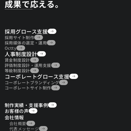
成果で応える。
採用グロース支援
採用グロース支援
採用サイト制作
採用サイト制作
採用媒体の選定・運用
採用媒体の選定・運用
Octty
人事制度設計
Octty
人事制度設計
賃金制度設計
賃金制度設計
評価制度設計・運用支援
評価制度設計・運用支援
等級制度設計
コーポレートグロース支援
等級制度設計
コーポレートグロース支援
コーポレートブランディング
コーポレートブランディング
コーポレートサイト制作
コーポレートサイト制作
制作実績・支援事例
制作実績・支援事例
お客様の声
お客様の声
会社情報
会社概要
会社概要
代表メッセージ