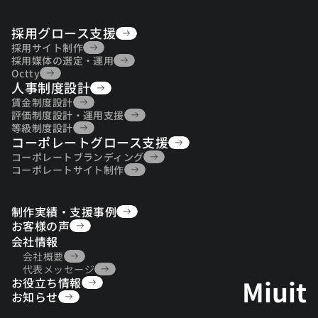
採用グロース支援
採用グロース支援
採用サイト制作
採用サイト制作
採用媒体の選定・運用
採用媒体の選定・運用
Octty
人事制度設計
Octty
人事制度設計
賃金制度設計
賃金制度設計
評価制度設計・運用支援
評価制度設計・運用支援
等級制度設計
コーポレートグロース支援
等級制度設計
コーポレートグロース支援
コーポレートブランディング
コーポレートブランディング
コーポレートサイト制作
コーポレートサイト制作
制作実績・支援事例
制作実績・支援事例
お客様の声
お客様の声
会社情報
会社概要
会社概要
代表メッセージ
Miuit
お役立ち情報
代表メッセージ
お役立ち情報
お知らせ
お知らせ