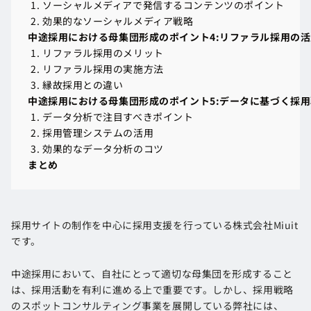
中途採用における母集団形成のポイント3: ソーシャルメディ
ソーシャルメディアで発信するコンテンツのポイント
ソーシャルメディアで発信するコンテンツのポイント
効果的なソーシャルメディア戦略
効果的なソーシャルメディア戦略
中途採用における母集団形成のポイント4:リファラル採用の活
中途採用における母集団形成のポイント4:リファラル採用の活
リファラル採用のメリット
リファラル採用のメリット
リファラル採用の実施方法
リファラル採用の実施方法
縁故採用との違い
縁故採用との違い
中途採用における母集団形成のポイント5:データに基づく採
中途採用における母集団形成のポイント5:データに基づく採
データ分析で注目すべきポイント
データ分析で注目すべきポイント
採用管理システムの活用
採用管理システムの活用
効果的なデータ分析のコツ
効果的なデータ分析のコツ
まとめ
まとめ
採用サイトの制作を中心に採用支援を行っている株式会社Miuit
です。
中途採用において、自社にとって適切な母集団を形成すること
は、採用活動を有利に進める上で重要です。しかし、採用戦略
のスポットコンサルティング事業を展開している弊社には、