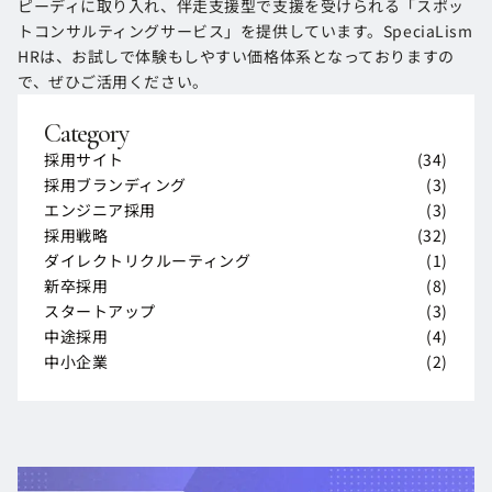
ピーディに取り入れ、伴走支援型で支援を受けられる「スポッ
トコンサルティングサービス」を提供しています。SpeciaLism
HRは、お試しで体験もしやすい価格体系となっておりますの
で、ぜひご活用ください。
Category
(
34
)
採用サイト
採用サイト
(
3
)
採用ブランディング
採用ブランディング
(
3
)
エンジニア採用
エンジニア採用
(
32
)
採用戦略
採用戦略
(
1
)
ダイレクトリクルーティング
ダイレクトリクルーティング
(
8
)
新卒採用
新卒採用
(
3
)
スタートアップ
スタートアップ
(
4
)
中途採用
中途採用
(
2
)
中小企業
中小企業