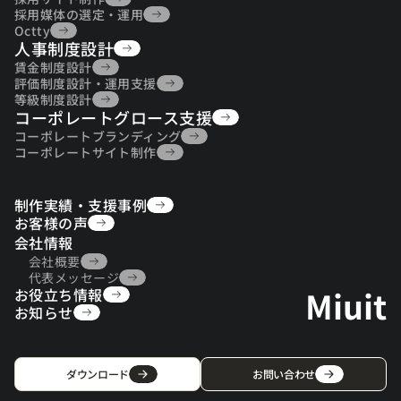
採用サイト制作
採用媒体の選定・運用
採用媒体の選定・運用
Octty
人事制度設計
Octty
人事制度設計
賃金制度設計
賃金制度設計
評価制度設計・運用支援
評価制度設計・運用支援
等級制度設計
コーポレートグロース支援
等級制度設計
コーポレートグロース支援
コーポレートブランディング
コーポレートブランディング
コーポレートサイト制作
コーポレートサイト制作
制作実績・支援事例
制作実績・支援事例
お客様の声
お客様の声
会社情報
会社概要
会社概要
代表メッセージ
Miuit
お役立ち情報
代表メッセージ
お役立ち情報
お知らせ
お知らせ
ダウンロード
お問い合わせ