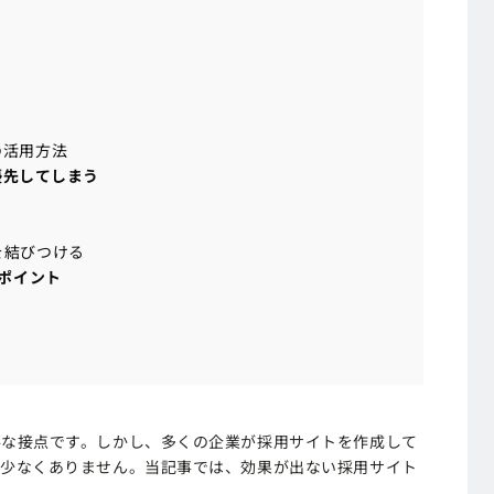
の活用方法
の活用方法
優先してしまう
優先してしまう
を結びつける
を結びつける
ポイント
ポイント
要な接点です。しかし、多くの企業が採用サイトを作成して
が少なくありません。当記事では、効果が出ない採用サイト