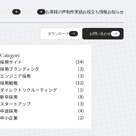
ービス
会社情報
お客様の声
制作実績
お役立ち情報
お知らせ
ービス
会社情報
お客様の声
制作実績
お役立ち情報
お知らせ
ダウンロード
お問い合わせ
ダウンロード
お問い合わせ
Category
(
34
)
採用サイト
採用サイト
(
3
)
採用ブランディング
採用ブランディング
(
3
)
エンジニア採用
エンジニア採用
(
32
)
採用戦略
採用戦略
(
1
)
ダイレクトリクルーティング
ダイレクトリクルーティング
(
8
)
新卒採用
新卒採用
(
3
)
スタートアップ
スタートアップ
(
4
)
中途採用
中途採用
(
2
)
中小企業
中小企業