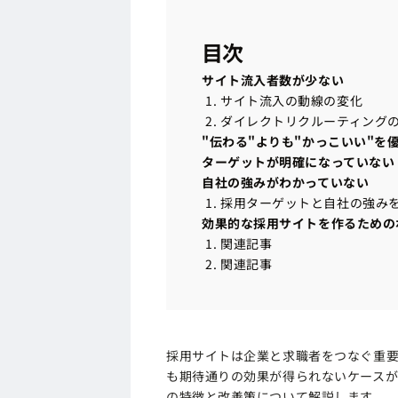
目次
サイト流入者数が少ない
サイト流入者数が少ない
サイト流入の動線の変化
サイト流入の動線の変化
ダイレクトリクルーティング
ダイレクトリクルーティング
"伝わる"よりも"かっこいい"を
"伝わる"よりも"かっこいい"を
ターゲットが明確になっていない
ターゲットが明確になっていない
自社の強みがわかっていない
自社の強みがわかっていない
採用ターゲットと自社の強み
採用ターゲットと自社の強み
効果的な採用サイトを作るための
効果的な採用サイトを作るための
関連記事
関連記事
関連記事
関連記事
採用サイトは企業と求職者をつなぐ重
も期待通りの効果が得られないケース
の特徴と改善策について解説します。