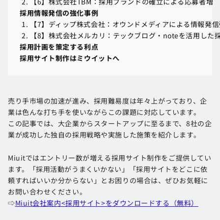
【6】株式会社TBM：採用ブランドの確立による応募者増
【6】株式会社TBM：採用ブランドの確立による応募者増
採用情報発信の強化事例
採用情報発信の強化事例
【7】ディップ株式会社：オウンドメディアによる情報発信
【7】ディップ株式会社：オウンドメディアによる情報発信
【8】株式会社メルカリ：テックブログ・noteを活用した
【8】株式会社メルカリ：テックブログ・noteを活用した
採用計画を策定する利点
採用計画を策定する利点
採用サイト制作はミウイットへ
採用サイト制作はミウイットへ
売り手市場の加速が進み、採用難易度は年々上がっており、企
業は色んな打ち手を使いながらこの課題に対応しています。
この記事では、大企業からスタートアップに至るまで、8社の企
業が成功した独自の採用戦略や実施した施策を紹介します。
Miuitではエントリー数が増える採用サイト制作をご提供してい
ます。「採用活動がうまくいかない」「採用サイトをどこに依
頼すればいいか分からない」とお困りの場合は、ぜひお気軽に
お問い合わせください。
⇨
Miuit会社案内<採用サイト>をダウンロードする（無料）