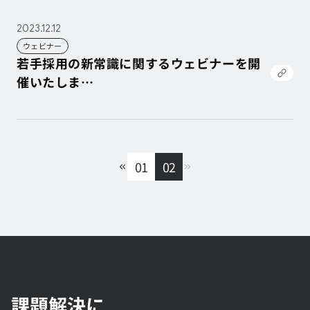
載されました。
2023.12.12
ウェビナー
若手採用の新常識に関するウェビナーを開
催いたしま
す
若手採用の新常識に関するウェビナーを開
催いたしま
す
01
02
課題解決に