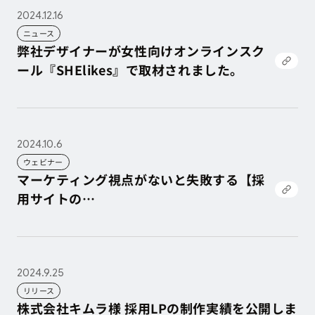
2024.12.16
ニュース
弊社デザイナーが女性向けオンラインスク
ール『SHElikes』で取材されました。
弊社デザイナーが女性向けオンラインスク
ール『SHElikes』で取材されました。
2024.10.6
ウェビナー
マーケティング視点がないと失敗する【採
用サイトの
落とし穴】
マーケティング視点がないと失敗する【採
用サイトの
落とし穴】
2024.9.25
リリース
株式会社キムラ様 採用LPの制作実績を公開しま