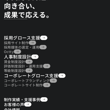
向き合い、
成果で応える。
採用グロース支援
採用グロース支援
採用サイト制作
採用サイト制作
採用媒体の選定・運用
採用媒体の選定・運用
Octty
人事制度設計
Octty
人事制度設計
賃金制度設計
賃金制度設計
評価制度設計・運用支援
評価制度設計・運用支援
等級制度設計
コーポレートグロース支援
等級制度設計
コーポレートグロース支援
コーポレートブランディング
コーポレートブランディング
コーポレートサイト制作
コーポレートサイト制作
制作実績・支援事例
制作実績・支援事例
お客様の声
お客様の声
会社情報